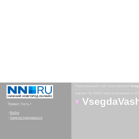
Персональный сайт пользователя
Vseg
портрет № 92624 зарегистрирован в 200
VsegdaVas
Привет, Гость !
-
Войти
-
Зарегистрироваться