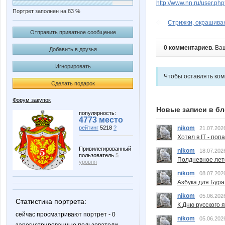
http://www.nn.ru/user.p
Портрет заполнен на 83 %
Стрижки, окрашиван
Отправить приватное сообщение
0 комментариев
. Ва
Добавить в друзья
Игнорировать
Чтобы оставлять ко
Сделать подарок
Форум закупок
Новые записи в бл
популярность:
4773 место
nikom
рейтинг
5218
?
21.07.202
Хотел в IT - поп
Привилегированный
nikom
18.07.202
пользователь
5
Полдневное лет
уровня
nikom
08.07.202
Азбука для Бура
nikom
05.06.202
Статистика портрета:
К Дню русского 
сейчас просматривают портрет - 0
nikom
05.06.202