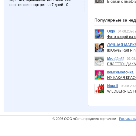
зарегистрированные пользователи
В связи с пмэф-
посетившие портрет за 7 дней - 0
Популярные за не
Olgs
04.08.2026 
Фото вещей из ки
ЛУЧШАЯ МАРК
[b]Обувь Ralf Ri
Мил@н@
01.08
ЕЛЛЕТТО!!!ДИК
комсомолочка
НУ КАКАЯ КРАСОТ
Nata.li
05.08.202
WILDBERRIES Н
© 2026 ООО «Сеть городских порталов» ·
Реклама н