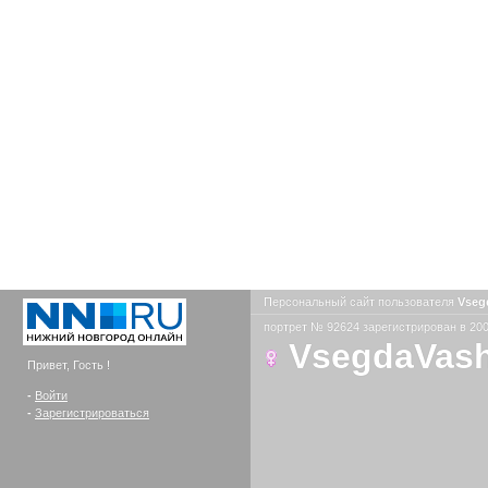
Персональный сайт пользователя
Vseg
портрет № 92624 зарегистрирован в 200
VsegdaVas
Привет, Гость !
-
Войти
-
Зарегистрироваться