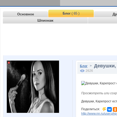
Блог
( 65 )
Основное
Др
Шпионаж
Девушки, 
>
Блог
2626
Просмотреть или сохр
Девушки, Карепрост ест
Поделиться:
http://www.nn.ru/user.p