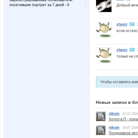
зарегистрированные пользователи
посетившие портрет за 7 дней - 0
Добрый вече
sheen
если остал
sheen
только не с
Чтобы оставлять ко
Новые записи в бл
nikom
21.07.202
Хотел в IT - поп
nikom
18.07.202
Полдневное лет