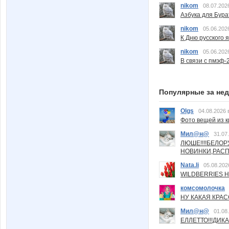
nikom
08.07.202
Азбука для Бура
nikom
05.06.202
К Дню русского 
nikom
05.06.202
В связи с пмэф-
Популярные за не
Olgs
04.08.2026 
Фото вещей из ки
Мил@н@
31.07
ЛЮШЕ!!!!БЕЛО
НОВИНКИ,РАСП
Nata.li
05.08.202
WILDBERRIES Н
комсомолочка
НУ КАКАЯ КРАСОТ
Мил@н@
01.08
ЕЛЛЕТТО!!!ДИК