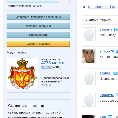
Портрет заполнен на 83 %
Карепрост 24! Разда
Отправить приватное сообщение
7 комментариев
Добавить в друзья
eamarty
очень надо 
Игнорировать
Сделать подарок
ягодка79
Форум закупок
Катюш,если 
популярность:
4773 место
рейтинг
5218
?
ananasi
Привилегированный
Извините,я 
пользователь
5
уровня
kimaur92
у вас еще о
Статистика портрета:
сейчас просматривают портрет - 0
4ipa
20