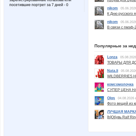
зарегистрированные пользователи
посетившие портрет за 7 дней - 0
nikom
05.06.202
К Дню русского 
nikom
05.06.202
В связи с пмэф-
Популярные за не
Lonza
05.08.2026
ТОВАРЫ ДЛЯ ДО
Nata.li
05.08.202
WILDBERRIES Н
комсомолочка
СУПЕР ЦЕНА Н
Olgs
04.08.2026 
Фото вещей из ки
ЛУЧШАЯ МАРК
[b]Обувь Ralf Ri