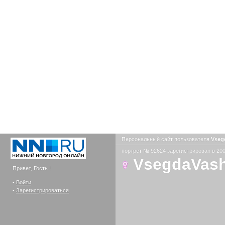
Персональный сайт пользователя
Vseg
портрет № 92624 зарегистрирован в 200
VsegdaVas
Привет, Гость !
-
Войти
-
Зарегистрироваться