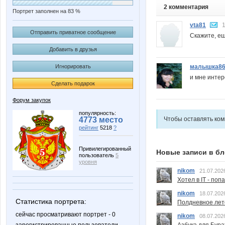
2 комментария
Портрет заполнен на 83 %
vta81
1
Отправить приватное сообщение
Скажите, ещ
Добавить в друзья
малышка8
Игнорировать
и мне интер
Сделать подарок
Форум закупок
популярность:
Чтобы оставлять ко
4773 место
рейтинг
5218
?
Привилегированный
Новые записи в бл
пользователь
5
уровня
nikom
21.07.202
Хотел в IT - поп
nikom
18.07.202
Статистика портрета:
Полдневное лет
сейчас просматривают портрет - 0
nikom
08.07.202
Азбука для Бура