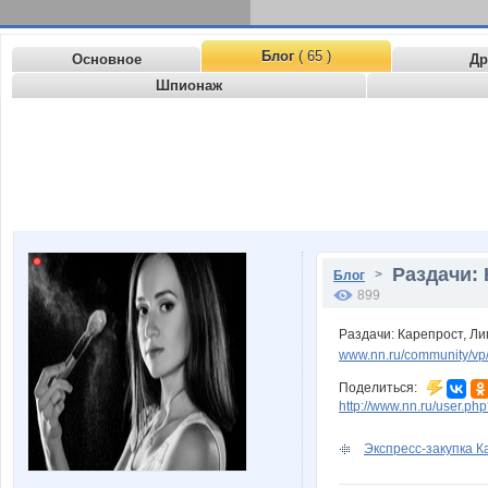
Блог
( 65 )
Основное
Др
Шпионаж
Раздачи: 
>
Блог
899
Раздачи: Карепрост, Ли
www.nn.ru/community/v
Поделиться:
http://www.nn.ru/user.p
Экспресс-закупка Ка